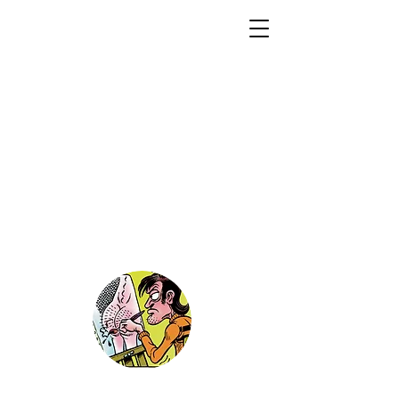
Galleri
Tommy
Sydsæter