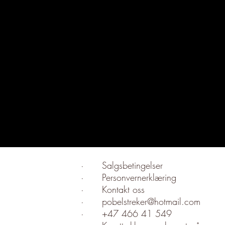
·
Salgsbetingelser
·
Personvernerklæring
·
Kontakt oss
·
pobelstreker@hotmail.com
·
+47 466 41 549