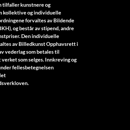
 tilfaller kunstnere og
 kollektive og individuelle
ordningene forvaltes av Bildende
KH), og består av stipend, andre
stpriser. Den individuelle
valtes av Billedkunst Opphavsrett i
v vederlag som betales til
 verket som selges. Innkreving og
 under fellesbetegnelsen
let
ndsverkloven.