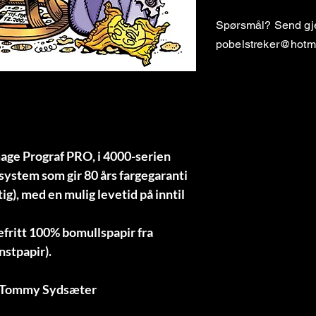
Spørsmål? Send gjer
pobelstreker@hotm
ge Prograf PRO, i 4000-serien
system som gir 80 års fargegaranti
tig), med en mulig levetid på inntil
fritt 100% bomullspapir fra
stpapir).
v Tommy Sydsæter