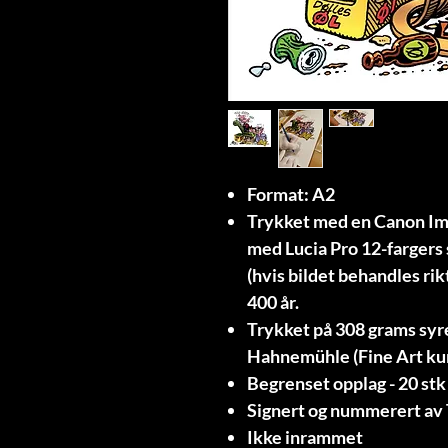
Format: A2
Trykket med en Canon Ima
med Lucia Pro 12-fargers 
(hvis bildet behandles rik
400 år.
Trykket på 308 grams syre
Hahnemühle (Fine Art kun
Begrenset opplag - 20 stk
Signert og nummerert a
Ikke inrammet