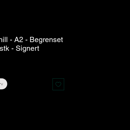
hill - A2 - Begrenset
stk - Signert
s
rv