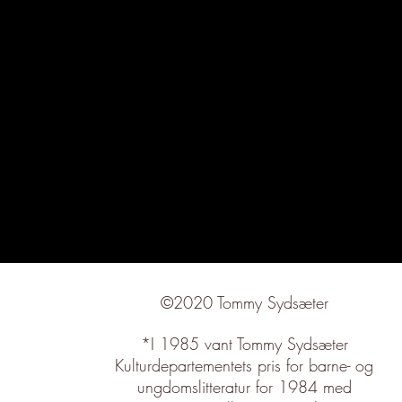
©2020 Tommy Sydsæter
*I 1985 vant Tommy Sydsæter
Kulturdepartementets pris for barne- og
ungdomslitteratur for 1984 med