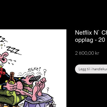
Netflix N` C
opplag - 20 
Pri
2 800,00 kr
Legg til i handleku