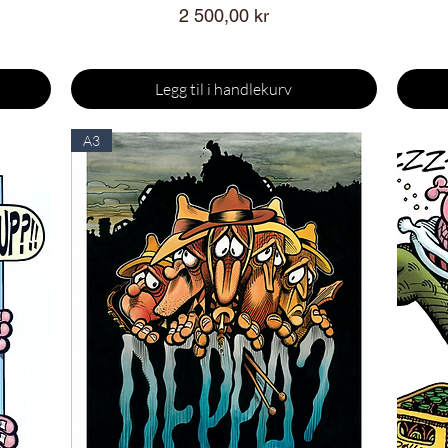
Pris
2 500,00 kr
Legg til i handlekurv
A3