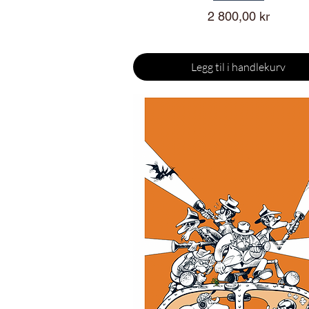
Pris
2 800,00 kr
Legg til i handlekurv