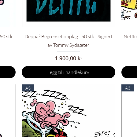
Hurtigvisning
50 stk -
Deppa? Begrenset opplag - 50 stk - Signert
Netfli
av Tommy Sydsæter
Pris
1 900,00 kr
Legg til i handlekurv
A3
A3