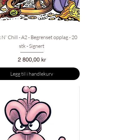
Hurtigvisning
x N` Chill - A2 - Begrenset opplag - 20
stk - Signert
Pris
2 800,00 kr
Legg til i handlekurv