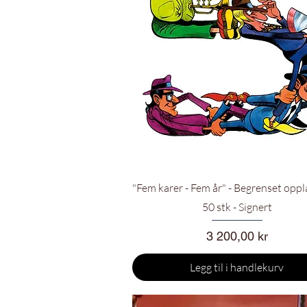
Hurtigvisning
"Fem karer - Fem år" - Begrenset oppla
50 stk - Signert
Pris
3 200,00 kr
Legg til i handlekurv