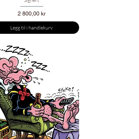
Signert
Pris
2 800,00 kr
Legg til i handlekurv