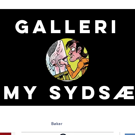
Galleri
mmy
Sydsæ
Bøker