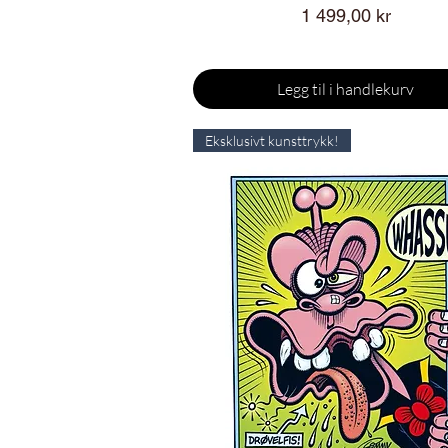
Pris
1 499,00 kr
Legg til i handlekurv
Eksklusivt kunsttrykk!