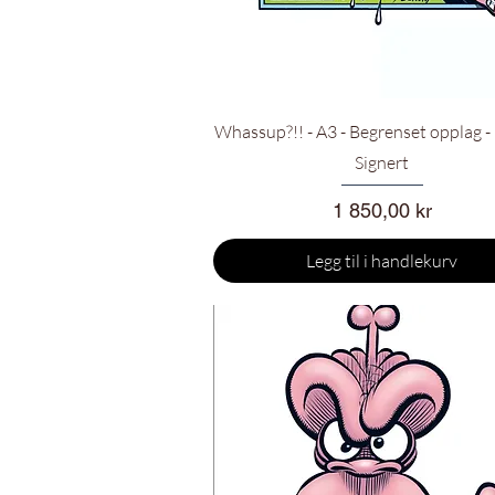
Hurtigvisning
Whassup?!! - A3 - Begrenset opplag - 
Signert
Pris
1 850,00 kr
Legg til i handlekurv