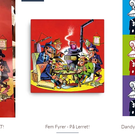
Hurtigvisning
T!
Fem Fyrer - På Lerret!
Dandy 