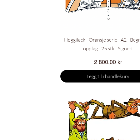
Hurtigvisning
Høggilack - Oransje serie - A2 - Beg
opplag - 25 stk - Signert
Pris
2 800,00 kr
Legg til i handlekurv