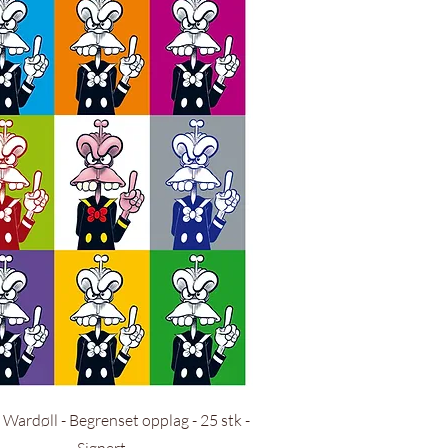
Hurtigvisning
Wardøll - Begrenset opplag - 25 stk -