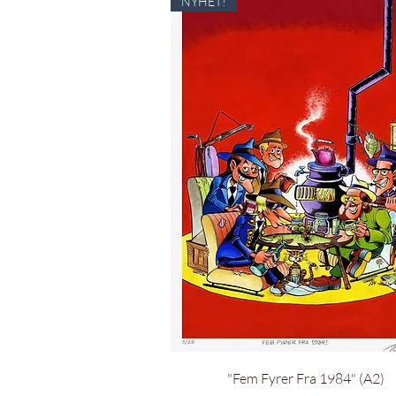
NYHET!
Hurtigvisning
"Fem Fyrer Fra 1984" (A2)