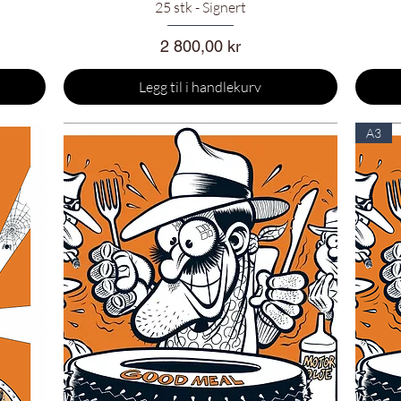
25 stk - Signert
Pris
2 800,00 kr
Legg til i handlekurv
A3