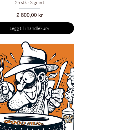
25 stk - Signert
Pris
2 800,00 kr
Legg til i handlekurv